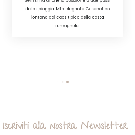
azzeccata). Il parcheggio riservato è vicino
all'hotel ed è comodo e spazioso. All'ingresso
dell'hotel si nota già la cura nei dettagli,
nell'ordine e nella pulizia. C'è un angolo
vintage con dei ricordi del passato molto
carino. A sinistra il bar con una sorta di
salottino tutto in stile coastal. Le stanze
curate, tutte rinnovate e molto…
Iscriviti alla nostra Newsletter