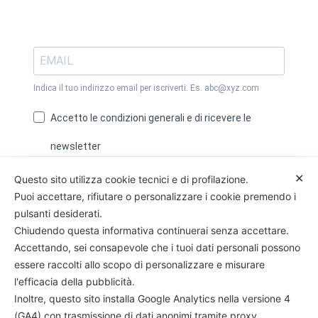
Indica il tuo indirizzo email per iscriverti. Es. abc@xyz.com
Accetto le condizioni generali e di ricevere le
newsletter
Puoi annullare l'iscrizione in qualsiasi momento utilizzando il
✕
Questo sito utilizza cookie tecnici e di profilazione.
link incluso nella nostra newsletter.
Puoi accettare, rifiutare o personalizzare i cookie premendo i
Sì, Iscrivimi alla Newsletter
pulsanti desiderati.
Chiudendo questa informativa continuerai senza accettare.
Accettando, sei consapevole che i tuoi dati personali possono
essere raccolti allo scopo di personalizzare e misurare
l'efficacia della pubblicità.
Hotel Trieste – Cesenatico
Inoltre, questo sito installa Google Analytics nella versione 4
Viale Ferrara, 5 47042 Cesenatico (FC)
(GA4) con trasmissione di dati anonimi tramite proxy.