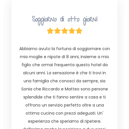
Soggiorno perfetto
Abbiamo soggiornato in questo hotel io e
una amica con i rispettivi figli di 6 anni. Hotel
non molto grande, ma è una piccola perla
preziosa al centro di Cesenatico. Appena si
arriva all'ingresso hanno creato un giardino
con dei tavoli per rilassarsi in cui si sta bene e
si trovano anche alcuni giochi per i
bambini(avevo già soggiornato due anni fa e
prima non era così e penso che la creazione
di questo spazio sia stata una scelta super