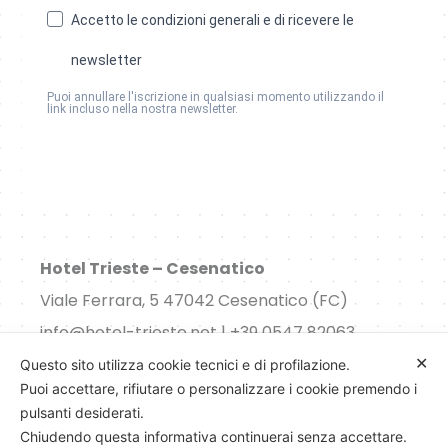
Accetto le condizioni generali e di ricevere le
newsletter
Puoi annullare l'iscrizione in qualsiasi momento utilizzando il
link incluso nella nostra newsletter.
Sì, Iscrivimi alla Newsletter
Hotel Trieste – Cesenatico
Viale Ferrara, 5 47042 Cesenatico (FC)
info@hotel-trieste.net | +39 0547 82063
✕
P.IVA 03175230402
Questo sito utilizza cookie tecnici e di profilazione.
Puoi accettare, rifiutare o personalizzare i cookie premendo i
CIR 04008-AL-00244
pulsanti desiderati.
Chiudendo questa informativa continuerai senza accettare.
Consenso