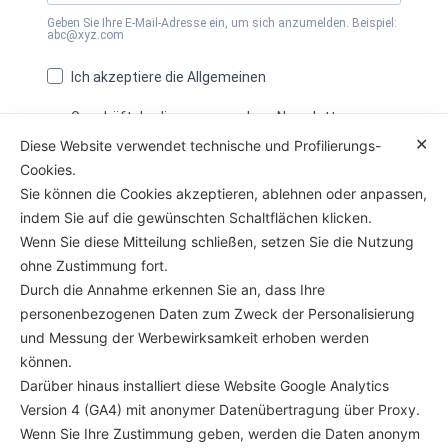
Geben Sie Ihre E-Mail-Adresse ein, um sich anzumelden. Beispiel:
abc@xyz.com
Ich akzeptiere die Allgemeinen
Geschäftsbedingungen und um Newsletter zu
✕
Diese Website verwendet technische und Profilierungs-
erhalten
Cookies.
Sie können die Cookies akzeptieren, ablehnen oder anpassen,
Sie können sich jederzeit über den in unserem Newsletter
enthaltenen Link abmelden.
indem Sie auf die gewünschten Schaltflächen klicken.
Wenn Sie diese Mitteilung schließen, setzen Sie die Nutzung
Ja, abonniere mich für den Newsletter
ohne Zustimmung fort.
Durch die Annahme erkennen Sie an, dass Ihre
personenbezogenen Daten zum Zweck der Personalisierung
und Messung der Werbewirksamkeit erhoben werden
können.
Hotel Triest – Cesenatico
Darüber hinaus installiert diese Website Google Analytics
Viale Ferrara, 5 47042 Cesenatico (FC)
Version 4 (GA4) mit anonymer Datenübertragung über Proxy.
info@hotel-trieste.net | +39 0547 82063
Wenn Sie Ihre Zustimmung geben, werden die Daten anonym